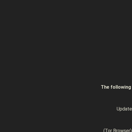
The follow
Upda
(Tor Browse