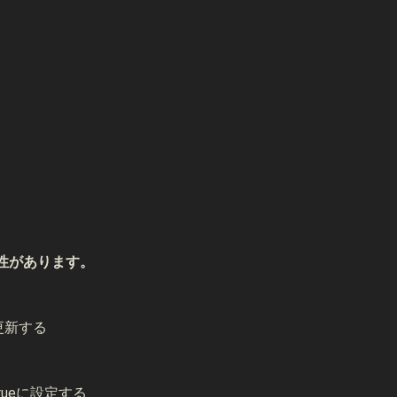
する可能性があります。
に更新する
edをtrueに設定する